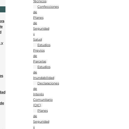
Técnicos
Confecciones
de
Planes
bra
de
de
Seguridad
d
y
Salud
 y
Estudios
Previos
de
Parcelas
Estudios
de
es
Inundabilidad
Declaraciones
de
dad
Interés
Comunitario
 de
(DIC)
Planes
de
Seguridad
y