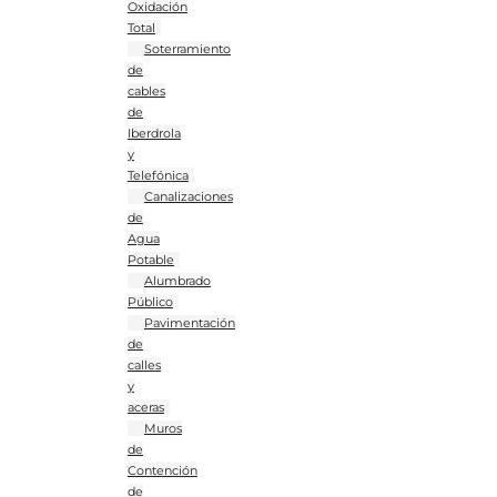
Oxidación
Total
Soterramiento
de
cables
de
Iberdrola
y
Telefónica
Canalizaciones
de
Agua
Potable
Alumbrado
Público
Pavimentación
de
calles
y
aceras
Muros
de
Contención
de