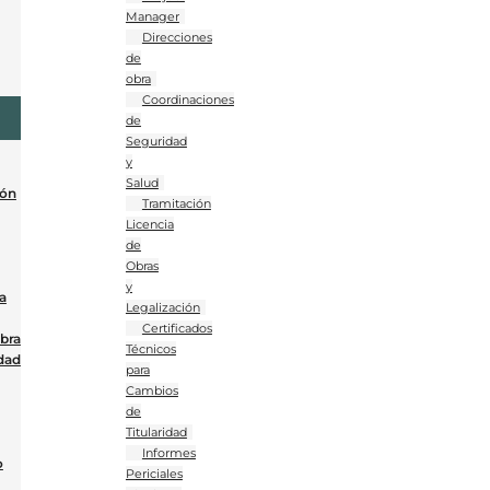
Manager
Direcciones
de
obra
Coordinaciones
de
Seguridad
y
Salud
ión
Tramitación
Licencia
de
Obras
y
a
Legalización
Certificados
Obra
Técnicos
dad
para
Cambios
de
Titularidad
Informes
o
Periciales