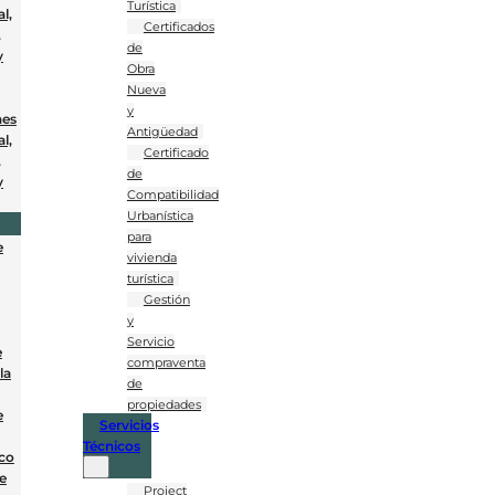
Turística
l,
Certificados
,
de
y
Obra
Nueva
y
nes
Antigüedad
l,
Certificado
,
de
y
Compatibilidad
Urbanística
para
e
vivienda
turística
Gestión
y
Servicio
e
compraventa
la
de
propiedades
e
Servicios
Técnicos
co
e
Project