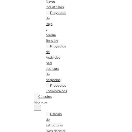
Naves
Industriales
Proyectos
de
Baja
y
Media
Tensión
Proyectos
de
Actividad
para
apertura
de
negocios
Proyectos
Fotovoltaicos
Cálculos
Técnicos
Cálculo
de
Estructuras
(Residencial,