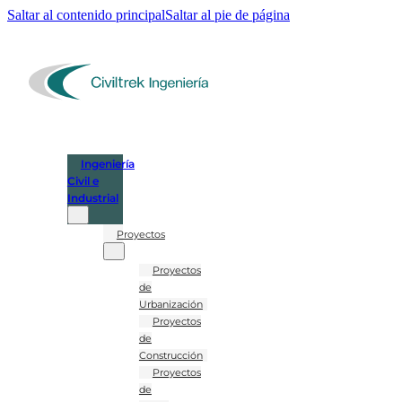
Saltar al contenido principal
Saltar al pie de página
Ingeniería
Civil e
Industrial
Proyectos
Proyectos
de
Urbanización
Proyectos
de
Construcción
Proyectos
de