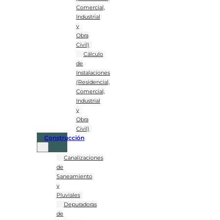
Comercial,
Industrial
y
Obra
Civil)
Cálculo
de
Instalaciones
(Residencial,
Comercial,
Industrial
y
Obra
Civil)
Construcción
Canalizaciones
de
Saneamiento
y
Pluviales
Depuradoras
de