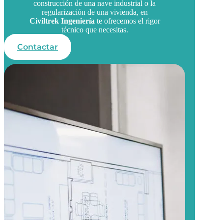
construcción de una nave industrial o la
regularización de una vivienda, en
Civiltrek Ingeniería
te ofrecemos el rigor
técnico que necesitas.
Contactar