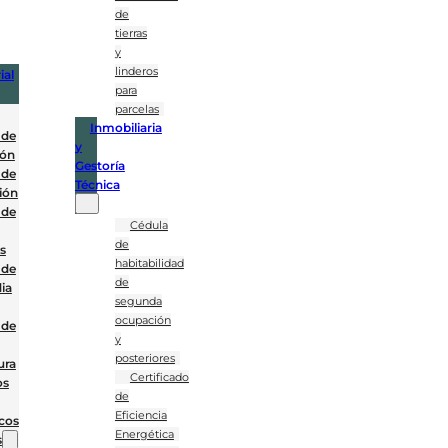
de
tierras
y
linderos
ial
para
parcelas
Inmobiliaria
 de
y
ión
Gestoría
 de
Técnica
ión
 de
Cédula
de
es
habitabilidad
 de
de
ia
segunda
ocupación
 de
y
posteriores
ura
Certificado
os
de
Eficiencia
cos
Energética
s