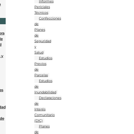
Informes
o
Periciales
Técnicos
Confecciones
de
Planes
bra
de
de
Seguridad
d
y
Salud
 y
Estudios
Previos
de
Parcelas
Estudios
de
es
Inundabilidad
Declaraciones
de
dad
Interés
Comunitario
 de
(DIC)
Planes
de