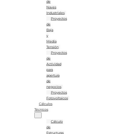
de
Naves
Industriales
Proyectos
de
Baja
y
Media
Tensión
Proyectos
de
Actividad
para
apertura
de
negocios
Proyectos
Fotovoltaicos
Cálculos
Técnicos
Cálculo
de
Estructuras