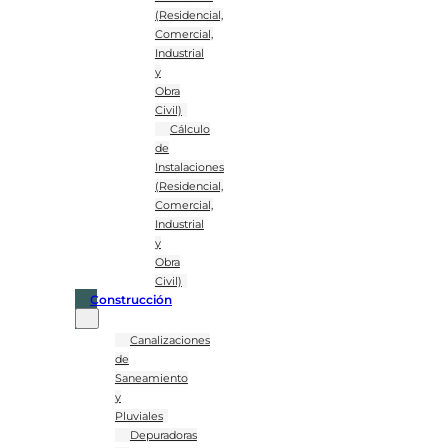
(Residencial,
Comercial,
Industrial
y
Obra
Civil)
Cálculo
de
Instalaciones
(Residencial,
Comercial,
Industrial
y
Obra
Civil)
Construcción
Canalizaciones
de
Saneamiento
y
Pluviales
Depuradoras