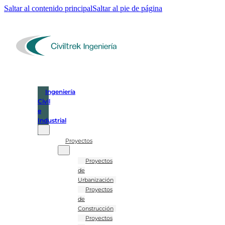
Saltar al contenido principal
Saltar al pie de página
Ingeniería
Civil
e
Industrial
Proyectos
Proyectos
de
Urbanización
Proyectos
de
Construcción
Proyectos