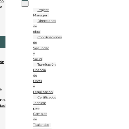
co
e
Project
Manager
Direcciones
de
obra
Coordinaciones
de
Seguridad
y
Salud
ión
Tramitación
Licencia
de
Obras
y
a
Legalización
Certificados
Obra
Técnicos
dad
para
Cambios
de
Titularidad