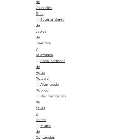
de
Oxidación
Total
Soterramiento
de
cables
de
Iberdrola
y
Telefónica
Canalizaciones
de
Agua
Potable
Alumbrado
Público
Pavimentación
de
calles
y
aceras
Muros
de
Contención