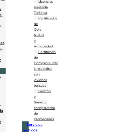
Licencias
Vivienda
s
Turística
l,
Certificados
,
de
y
Obra
Nueva
y
nes
Antigüedad
l,
Certificado
,
de
y
Compatibilidad
Urbanística
para
e
vivienda
turística
Gestión
y
Servicio
e
compraventa
la
de
propiedades
e
Servicios
Técnicos