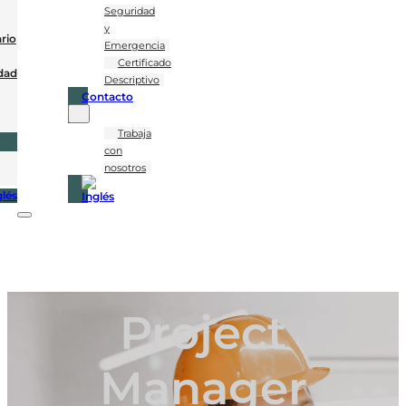
Seguridad
y
rio
Emergencia
Certificado
dad
Descriptivo
Contacto
Trabaja
con
nosotros
Project
Manager