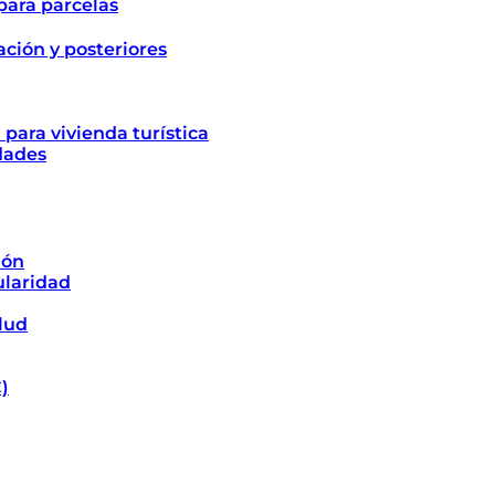
para parcelas
ción y posteriores
para vivienda turística
dades
ión
ularidad
lud
)