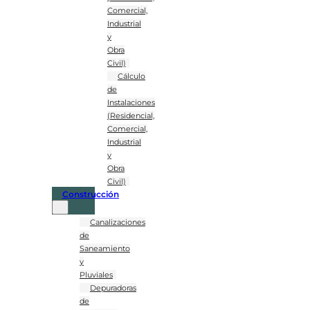
Comercial,
Industrial
y
Obra
Civil)
Cálculo
de
Instalaciones
(Residencial,
Comercial,
Industrial
y
Obra
Civil)
Construcción
Canalizaciones
de
Saneamiento
y
Pluviales
Depuradoras
de