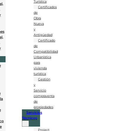
Turística
l,
Certificados
,
de
y
Obra
Nueva
y
nes
Antigüedad
l,
Certificado
,
de
y
Compatibilidad
Urbanística
para
e
vivienda
turística
Gestión
y
Servicio
e
compraventa
la
de
propiedades
e
Servicios
Técnicos
co
e
Project