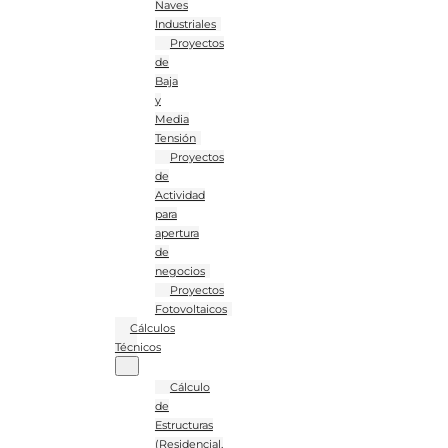
Naves
Industriales
Proyectos
de
Baja
y
Media
Tensión
Proyectos
de
Actividad
para
apertura
de
negocios
Proyectos
Fotovoltaicos
Cálculos
Técnicos
Cálculo
de
Estructuras
(Residencial,