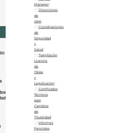
Manager
Direcciones
de
obra
Coordinaciones
de
Seguridad
y
Salud
ión
Tramitación
Licencia
de
Obras
y
a
Legalización
Certificados
Obra
Técnicos
dad
para
Cambios
de
Titularidad
Informes
o
Periciales