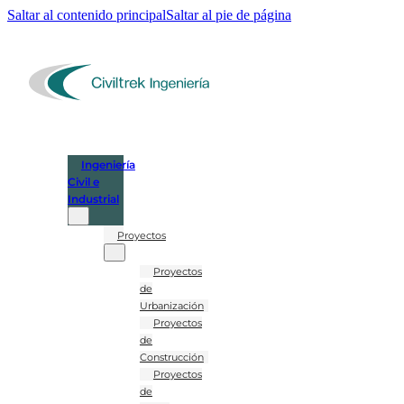
Saltar al contenido principal
Saltar al pie de página
Ingeniería
Civil e
Industrial
Proyectos
Proyectos
de
Urbanización
Proyectos
de
Construcción
Proyectos
de