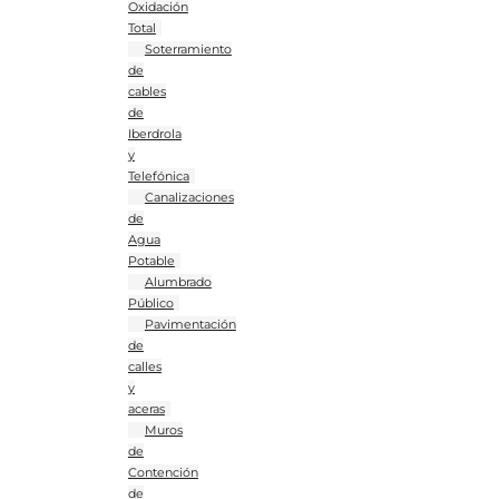
Oxidación
Total
Soterramiento
de
cables
de
Iberdrola
y
Telefónica
Canalizaciones
de
Agua
Potable
Alumbrado
Público
Pavimentación
de
calles
y
aceras
Muros
de
Contención
de