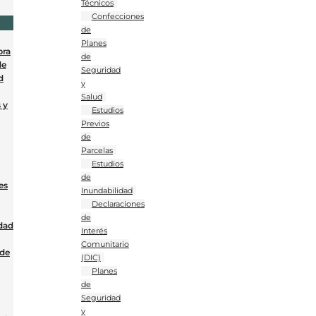
Técnicos
Confecciones
de
Planes
bra
de
de
Seguridad
d
y
Salud
 y
Estudios
Previos
de
Parcelas
Estudios
de
es
Inundabilidad
Declaraciones
de
dad
Interés
Comunitario
 de
(DIC)
Planes
de
Seguridad
y