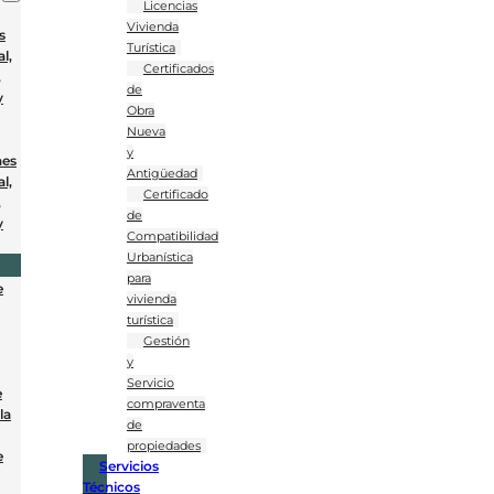
Licencias
Vivienda
s
Turística
l,
Certificados
,
de
y
Obra
Nueva
y
nes
Antigüedad
l,
Certificado
,
de
y
Compatibilidad
Urbanística
para
e
vivienda
turística
Gestión
y
Servicio
e
compraventa
la
de
propiedades
e
Servicios
Técnicos