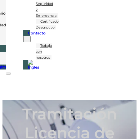
Seguridad
y
rio
Emergencia
Certificado
dad
Descriptivo
Contacto
Trabaja
con
nosotros
Tramitación
Licencia de