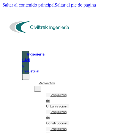
Saltar al contenido principal
Saltar al pie de página
Ingeniería
Civil
e
Industrial
Proyectos
Proyectos
de
Urbanización
Proyectos
de
Construcción
Proyectos