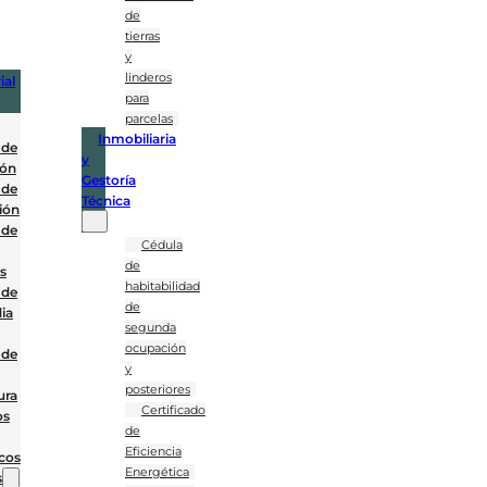
de
tierras
y
linderos
ial
para
parcelas
Inmobiliaria
 de
y
ión
Gestoría
 de
Técnica
ión
 de
Cédula
de
es
habitabilidad
 de
de
ia
segunda
ocupación
 de
y
posteriores
ura
Certificado
os
de
Eficiencia
cos
Energética
s