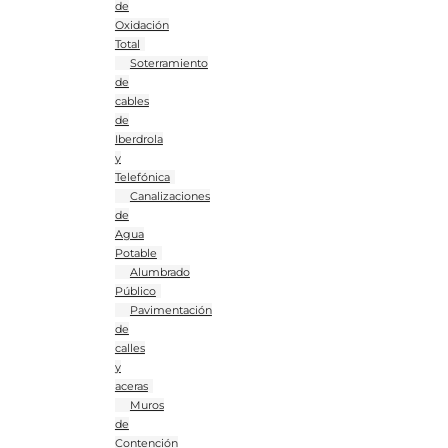
de
Oxidación
Total
Soterramiento
de
cables
de
Iberdrola
y
Telefónica
Canalizaciones
de
Agua
Potable
Alumbrado
Público
Pavimentación
de
calles
y
aceras
Muros
de
Contención