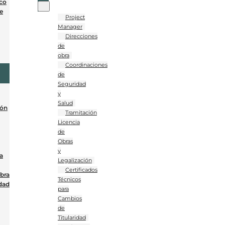
co
e
Project
Manager
Direcciones
de
obra
Coordinaciones
de
Seguridad
y
Salud
ión
Tramitación
Licencia
de
Obras
y
a
Legalización
Certificados
Obra
Técnicos
dad
para
Cambios
de
Titularidad