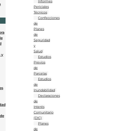
Informes
o
Periciales
Técnicos
Confecciones
de
Planes
bra
de
de
Seguridad
d
y
Salud
 y
Estudios
Previos
de
Parcelas
Estudios
de
es
Inundabilidad
Declaraciones
de
dad
Interés
Comunitario
 de
(DIC)
Planes
de