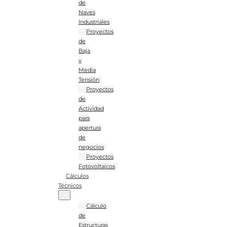
de
Naves
Industriales
Proyectos
de
Baja
y
Media
Tensión
Proyectos
de
Actividad
para
apertura
de
negocios
Proyectos
Fotovoltaicos
Cálculos
Técnicos
Cálculo
de
Estructuras