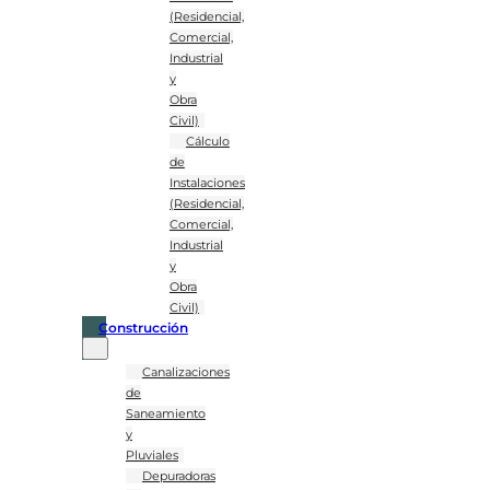
(Residencial,
Comercial,
Industrial
y
Obra
Civil)
Cálculo
de
Instalaciones
(Residencial,
Comercial,
Industrial
y
Obra
Civil)
Construcción
Canalizaciones
de
Saneamiento
y
Pluviales
Depuradoras